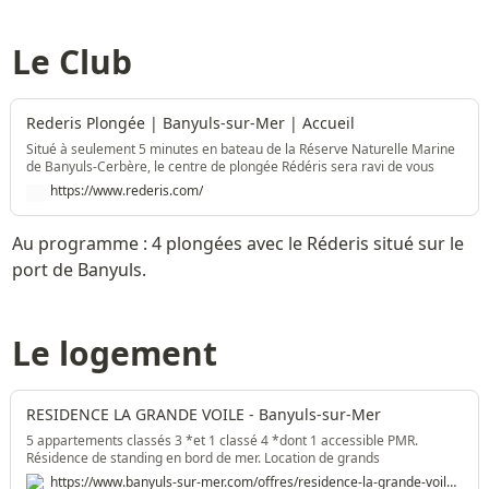
Le Club
Rederis Plongée | Banyuls-sur-Mer | Accueil
Situé à seulement 5 minutes en bateau de la Réserve Naturelle Marine
de Banyuls-Cerbère, le centre de plongée Rédéris sera ravi de vous
accueillir tout au long de l'année. Il y en a pour tous les goûts, alors
https://www.rederis.com/
n'hésitez plus, jetez-vous à l'eau !
Au programme : 4 plongées avec le Réderis situé sur le 
port de Banyuls.
Le logement
RESIDENCE LA GRANDE VOILE - Banyuls-sur-Mer
5 appartements classés 3 *et 1 classé 4 *dont 1 accessible PMR.
Résidence de standing en bord de mer. Location de grands
appartements T2 (50 m2 + terrasse) au T5/6 (180 m2). 3 appt avec
https://www.banyuls-sur-mer.com/offres/residence-la-grande-voile-banyuls-sur-mer-fr-3131089/